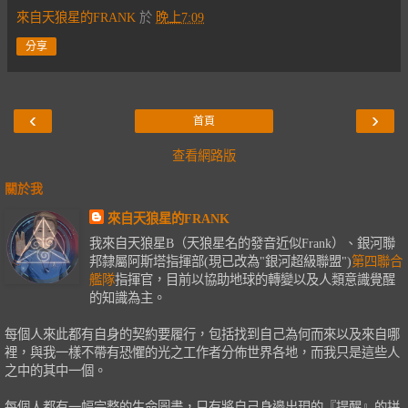
來自天狼星的FRANK
於
晚上7:09
分享
‹
›
首頁
查看網路版
關於我
來自天狼星的FRANK
我來自天狼星B（天狼星名的發音近似Frank）、銀河聯
邦隸屬阿斯塔指揮部(現已改為"銀河超級聯盟")
第四聯合
艦隊
指揮官，目前以協助地球的轉變以及人類意識覺醒
的知識為主。
每個人來此都有自身的契約要履行，包括找到自己為何而來以及來自哪
裡，與我一樣不帶有恐懼的光之工作者分佈世界各地，而我只是這些人
之中的其中一個。
每個人都有一幅完整的生命圖畫，只有將自己身邊出現的『提醒』的拼