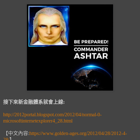
接下來新金融體系就會上線:
http://2012portal.blogspot.com/2012/04/normal-0-
microsoftinternetexplorer4_28.html
【中文內容:
https://www.golden-ages.org/2012/04/28/2012-4-
28/
】