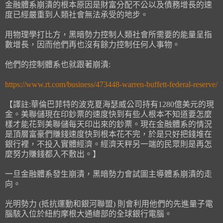
金融體系崩潰的根本原因是財富分配不公以及債務增長的速
度已經嚴重到人類社會無法承受的地步。
用物理學打比方，黑暗勢力控制人類社會所需要的能量呈指
數增長，因而他們再也沒有餘力控制任何人事物。
他們的控制體系也就跟著崩潰:
https://www.rt.com/business/473448-warren-buffett-federal-reserve/
【譯註:華倫巴菲特的波克夏海瑟威公司持有1280億美元的現
金。美聯儲現在印鈔票的速度快到有些人根本不知道要怎麼
樣才能花到美聯儲每天印出來的鈔票。現在金融體系的情況
是頂層富豪們賺錢速度快到根本花不完，於是只好把錢堆在
銀行裡，不投入實體經濟。經濟天秤另一端的民眾則是再怎
麼努力賺錢都入不敷出。】
一旦金融體系發生崩潰，黑暗勢力會試圖主導體系崩潰的走
向。
光明勢力 (抵抗運動和銀河聯盟) 則會利用他們的先進量子電
腦駭入位於紐約摩根大通總部的全球銀行電腦。