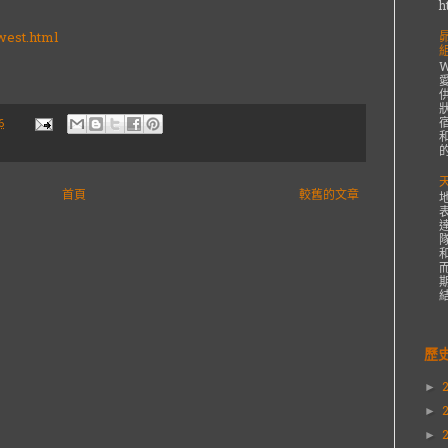
h
west.html
狀
6
的
首頁
較舊的文章
結
歷
►
►
►