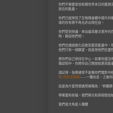
你們不需要害怕有關世界末日的舊預
就位的能量。
你們已經掙到了在物理身體中揚升的
球的存有將不再允許出現在這。
你們受到保護，來自最高層次意外的
時，歡迎他們吧。
他們也通過進化前進到更高能量中，
他們只有一個願望，就是用他們在靈
將你們自己保持在中心，如果你還沒有
聲認知中，你將你自己開放給更高能
請記得，指導通常不是像你們電影中
知”的形式到來
——一種信息，之後你
這是為什麼冥想通常被稱為：“聆聽靜
帶著愛和祝福，我們將光和真相發送
我們是大角星人團體