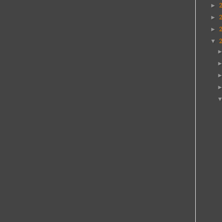
►
►
►
▼