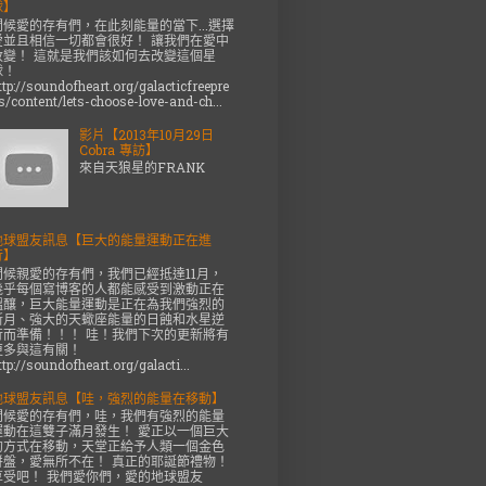
球】
問候愛的存有們，在此刻能量的當下...選擇
愛並且相信一切都會很好！ 讓我們在愛中
改變！ 這就是我們該如何去改變這個星
球！
ttp://soundofheart.org/galacticfreepre
s/content/lets-choose-love-and-ch...
影片【2013年10月29日
Cobra 專訪】
來自天狼星的FRANK
地球盟友訊息【巨大的能量運動正在進
行】
問候親愛的存有們，我們已經抵達11月，
幾乎每個寫博客的人都能感受到激動正在
醞釀，巨大能量運動是正在為我們強烈的
新月、強大的天蠍座能量的日蝕和水星逆
行而準備！！！ 哇！我們下次的更新將有
更多與這有關！
ttp://soundofheart.org/galacti...
地球盟友訊息【哇，強烈的能量在移動】
問候愛的存有們，哇，我們有強烈的能量
運動在這雙子滿月發生！ 愛正以一個巨大
的方式在移動，天堂正給予人類一個金色
拼盤，愛無所不在！ 真正的耶誕節禮物！
享受吧！ 我們愛你們，愛的地球盟友