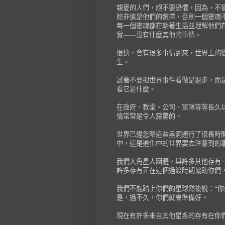
親愛的人們，絕不要恐懼，因為，不
除非這是他們的選擇，否則一個靈魂
每一個靈魂都在朝著生活並理解他們
實——沒有什麼其他的事情。
很快，會有很多事情到來，世界上的
生。
試著不要把世界事件看做是退步，而
看它是什麼。
在政府、教堂、公司、軍隊等等長久
情常常是令人震驚的。
世界已經忽略這些黑洞運行了很長時
中，這是進化中的世界要去注意到的
我們大角星人團體，與許多其他存有
許多存有正在這個過渡時期協助你們
我們不能踏上你們的星球然後說：“你
是，過不久，你們就會準備好。
現在有許多來自其他星系的存有在你