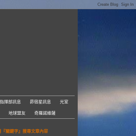
指揮部訊息
昴宿星訊息
光室
地球盟友
奇羅諾維薩
用『關鍵字』搜尋文章內容