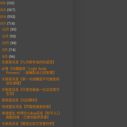
2016
(331)
2015
(367)
2014
(592)
2013
(714)
12月
(95)
►
11月
(92)
►
10月
(98)
►
9月
(74)
►
8月
(96)
▼
天狼星訊息【九月將有強烈的感受】
必看【光體進程（Light Body
Process）、脈輪對自己的影響】
天狼星訊息【第一次接觸是不可避免和
迫在眉睫】
天狼星訊息【只等待最後一位法官簽字
生效】
昴宿星訊息【光的勝利】
地球盟友訊息【閃電般速度前進】
地球盟友-柯博拉Cobra訊息【和平入口
啟動回報 - 已達到臨界質量】
天狼星訊息【驚喜在前方等著你們】