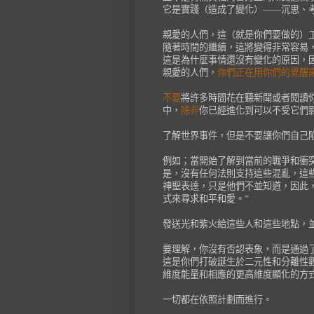
它是實踐（造成了變化）——沉思、
親愛的人們，這（就是你們要做的）
隨著時間的繼續，這將變得非常容易，
這是為什麼事情還沒有變化的原因，
親愛的人們，
你們正在用你們的覺醒
不要
將許多時間花在聽新聞或者閱讀
中，
除非
你已經進化到可以不受它們
了解世界事件，但是不要讓你們自己
例如；當開始了解到當前的戰爭和衝
是，沒有任何法則支持這些混亂，這
神聖表達，只是他們不並知道，因此
式來尋求和平和愛。”
發送光和紫火給這些人和這些地點，
要理解，你沒有否認表象，而是通過
這是你們打破誕生於二元性和分離性
維度能量和相應的更高維度顯化的方
一切都在依照計劃而進行。