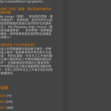
ttp://soundofheart.org/galactic...
昴宿星人訊息【披露、豐足和銀河聯邦的
組織結構】
Wes Annac（韋斯）：來自我的問候，親
愛的朋友們。 我想知道，是否你們可以提
供給我們披露的真相以及你們存在的更新
況。 The Pleiadian High Council（昴
宿星高級理事會）： 對你們每一個帶著愛
和讚美，我們很樂意提供我們對這項調查
洞察力。 ...
天狼星訊息【光正快速成長】
地球上的問題繼續在創造著不確定，同時
表面上看有一點跡象表明世界的和平正被
達成。 然而在幕後，許多光之工作者的團
隊正進行著他們的工作帶來相關的穩定與
和平。 在相對較短的時間內它便會到來，
而今年將是在這方面呈現最積極活動的時
期。 世界上的所有光之工作者正對於這個
果獲得信...
史記錄
2019
(79)
2018
(195)
2017
(288)