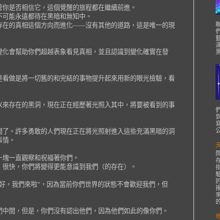
管你是否相信它，這個覺醒的旅程都在繼續前進。
不可能永遠都待在黑暗和無知中。
存在的真相這個方向而進化——沒有其他的道路，這是唯一的現
變化會幫助你們超越表象看見真相，並且認識到變化確實在發
是看做是將一切舊的和完結的事物提升起來用新的眼光檢驗，看
以來存在的黑洞，現在正在經歷著光照入其中，將要被看到的事
寫
公
間了。許多勇敢的人們現在正在將光照射進入這些充滿黑暗的洞
事情。
一塊一直觀察和祝福著你們。
，很快，你們將變得更能意識到我們（的存在）。
好，我們來啦”，因為當前你們世界的狀態不會歡迎我們，但
的
們中間，但是，你們沒有認出他們，因為他們如此的像你們。