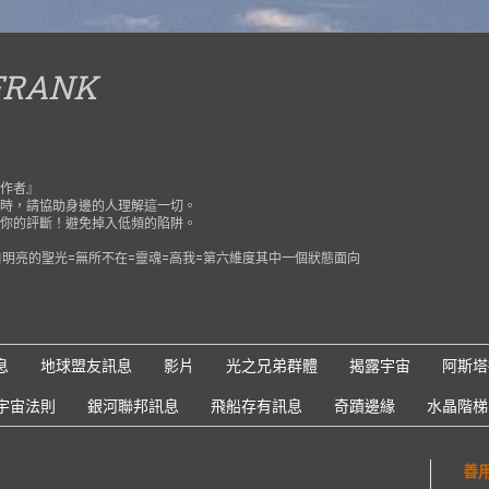
 FRANK
作者』
時，請協助身邊的人理解這一切。
你的評斷！避免掉入低頻的陷阱。
=純粹潔白明亮的聖光=無所不在=靈魂=高我=第六維度其中一個狀態面向
息
地球盟友訊息
影片
光之兄弟群體
揭露宇宙
阿斯塔
宇宙法則
銀河聯邦訊息
飛船存有訊息
奇蹟邊緣
水晶階梯
善