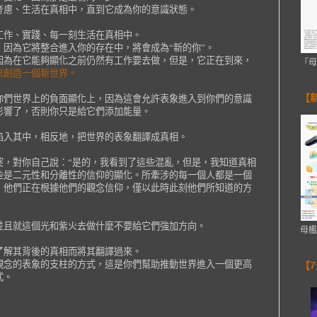
考慮、生活在真相中，直到它成為你的意識狀態。
工作、實踐、每一刻生活在真相中。
因為它將整合進入你的存在中，將會成為“新的你”。
因為在它能夠顯化之前仍然有工作要去做，但是，它正在到來，
『母
來創造一個新世界。
【
你們世界上的負面顯化上，因為這會允許表象進入到你們的意識
影響了，否則你只是給它們添加能量。
陷入其中，相反地，把世界的表象翻譯成真相。
突，對你自己說：“是的，我看到了這些混亂，但是，我知道真相
些是二元性和分離性的信仰的顯化。所牽涉的每一個人都是一個
，他們正在根據他們的觀念信仰，僅以此時此刻他們所知道的方
並且就這個光和紫火去做什麼不要給它們強加方向。
母艦
了解其背後的真相而將其翻譯過來。
觀念的表象的支柱的方式，這是你們幫助推動世界進入一個更高
【
式。