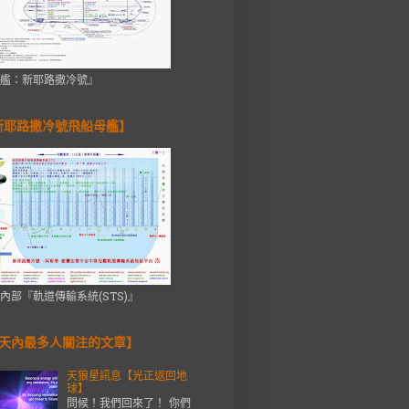
艦：新耶路撒冷號』
新耶路撒冷號飛船母艦】
內部『軌道傳輸系統(STS)』
7天內最多人關注的文章】
天狼星訊息【光正返回地
球】
問候！我們回來了！ 你們