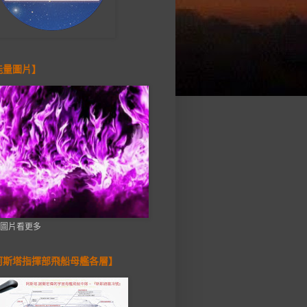
能量圖片】
圖片看更多
阿斯塔指揮部飛船母艦各層】