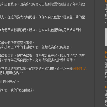
言和虛假教導，因為你們的努力已經引起變化到達許多年以前就
權力，在這個強大的時間裡，任何來自其他進化程度差一些的星
h
s
存有們不會影響你們，所以，當來自其他星球的兄弟姐妹到來
理解你們所正經歷的事情。
性和技術上所學的來幫助你們，並想成為你們的鄰居。
學習冥想，現在去學習，這些都是重要的，因為在“我是”的無
量，使你與更高自我校準，允許接納更多的指導和幫助。
經常描述的那樣以響亮的話語的形式到來，而是以一種
細微的“認
將其翻譯成話語。
h
止的小聲音”。
給你們，我們的兄弟姐妹。