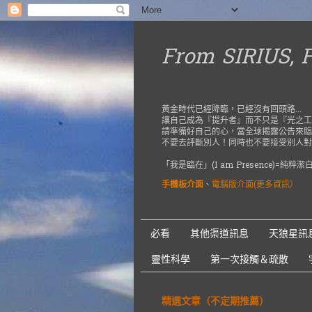
From SIRIUS,
黃金時代已經降臨，已經沒有回頭路...
讓自己成為『提升者』而不只是『光之工
請準備好自己的心，當全球揭露公告來臨
不要去評斷別人！同時也不要接受別人對
「我是臨在」(I am Presence)
手機板介面
、
電腦版介面(更多資訊）
必看
其他渠道訊息
天狼星訊
靈性科學
第一次接觸＆疏散
精選文章（不定期推薦）