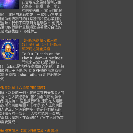
在實現光之最終勝利方面
的進步，繼續一步一小步
的向前邁進。 當我們觀察
聯盟 - 我們的地球盟友，一起努力實施我
們幫助他們制訂的非常謹慎和精心策劃的
藍圖時，我們不禁感到有些驕傲。 他們充
滿活力的行動計畫繼續迷惑著過分自信的
黑暗陰謀集團。 多維性...
【阿斯塔謝蘭和銀河聯
邦】第七章（六）阿斯塔
和銀河之謎全揭露
To Our Friends on the
Planet Shan—Greetings!
問候來自Shan星的朋友
們！（shan是地球在高緯度的名稱） 即將
到來的日子 阿斯塔 著 EPH通過無意識書
傳達 翻譯：shan-athana 新世紀出版
司 ...
天狼星訊息【六角星門的開啟】
問候，親愛的一們，我們是來自天狼星A的
存有，在人類體驗加速和加劇的時刻前來
指引與支持。 這些擴張和加速正在人類體
驗的所有層面展開。 你們許多人正與周圍
的人建立非常深的連接，這是你們稱為的
揚升進程的一部分。 人類的語言一直被用
來牽制和壓制，在真理的3宇宙中人類語言
需要變成...
地球盟友訊息【讓我們選擇愛，改變地