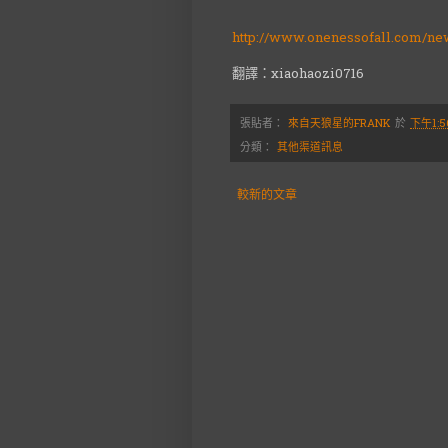
http://www.onenessofall.com/ne
翻譯：xiaohaozi0716
張貼者：
來自天狼星的FRANK
於
下午1:5
分類：
其他渠道訊息
較新的文章