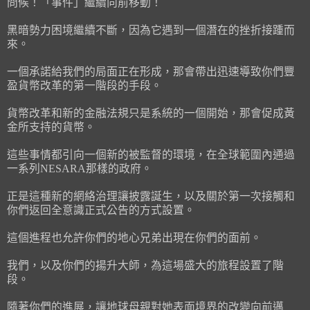
問候！「事件」繼續向前移動！
黑暗勢力困境繼續不斷，因為它遇到一個潛在的挫折接踵而
來。
一個承諾給我們的局面正在形成，那會帶出迅速導致你們豐
盈貨幣改革的第一階段的手段。
貨幣改革和新的金融法規只是系統的一個開始，那會促成黃
金所支持的貨幣。
這些事情都引向一個新的被監督的環境，在全球範圍內通過
一系列NESARA那樣的政府。
正是這種新的網絡治理讓披露誕生，以及關於第一次接觸和
你們返回全意識正式公告的方式設置。
這個進程也允許你們的地心兄弟出現在你們的面前。
我們，以及你們的揚升大師，為這場盛大的旅程設置了階
段。
隨著你們的進展，讓地球母親對她表面境界的改變向前邁