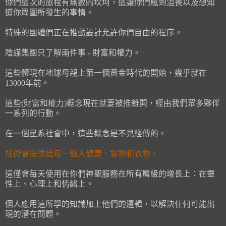
你們這次的旅程有無數的坎坷，這讓你們感到沮喪以及想知
道你周圍所發生的事情。
特殊的團體們正在推動設計允許你們自由的程序。
陰謀集團只了解兩件事 - 財富和權力。
這些體現在地球母親上第一個黃金時代的開始，幾乎就在
13000年前。
這些(財富和權力)概念現在就要被推離開，經由我們眾多夥伴
一系列的行動。
在一個星系社會中，這些概念是不見經傳的。
技術會提供給每一個人健康、食物和衣物。
這僅會每天使用在你們神聖服務在所有層級的增長上：在靈
性上、心理上和情緒上。
個人應用這所學的知識加上他們的邏輯，以解決任何可能出
現的潛在問題。