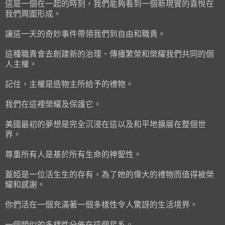
這是一個在一起的時刻，我們能夠看到一個新現實的喜悅在
我們周圍形成。
讓這一天的奇妙事件帶領我們到自由和職責。
這種職責會去創建新的治理、傳播繁榮和榮耀我們共同的個
人主權。
記住，主權是造物主所給予的禮物。
我們在這裡榮耀及保護它。
美國最初的夢想是完全沉浸在這以及和平地擴展在整個世
界。
尊重所有人是基於所有生命的神聖性。
蓋婭是一位活生生的存有，為了她的偉大的禮物而值得被榮
耀和感謝。
你們活在一個充滿著一個多樣性令人驚訝的生活境界。
一個類似的多樣性分佈在這個星系。