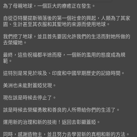
為了母親地球，一個巨大的療癒正在發生。
自從亞特蘭提斯殞落後的第一個社會的興起，人類為了其家
園、生計甚至其衣服和其聖地的來源而使用地球。
我們挖了地球，並且首先要因允許我們的生活而對她所做的
去榮耀她。
最終，這些祝福都半途而廢，一個新的濫用的態度成為規
範。
這特別是常見於埃及、印度和中國早期歷史的記錄時間。
美洲也未能對蓋婭兌現。
現在該是時候去停止了。
該是時候去榮耀勇敢和善良的人所帶給你們的生活了。
運用新的治理和新的技術！返回去彰顯蓋婭。
同時，感謝造物主，並且努力去學習新的真相和新的方法。