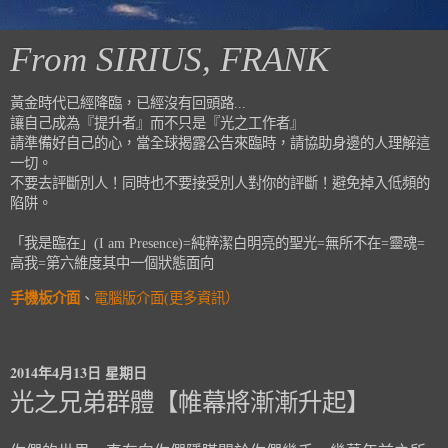
From SIRIUS, FRANK
黃金時代已經降臨，已經沒有回頭路...
讓自己成為『提升者』而不只是『光之工作者』
請準備好自己的心，當全球揭露公告來臨時，請協助身邊的人理解這
一切。
不要去評斷別人！同時也不要接受別人對你的評斷！避免掉入低頻的
陷阱。
「我是臨在」(I am Presence)=純粹潔白明亮的聖光=無所不在=靈魂=
高我=第六維度其中一個狀態面向
手機板介面
、
電腦版介面(更多資訊）
2014年4月13日 星期日
光之兄弟群體【帷幕將漸漸升起】